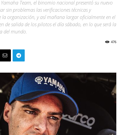
aid Yamaha Team, el binomio nacional presentó su nuevo
 sin problemas las verificaciones técnicas y
e la organización, y así mañana largar oficialmente en el
 de salida de los pilotos el día sábado, en lo que será la
ma del mundo.
476