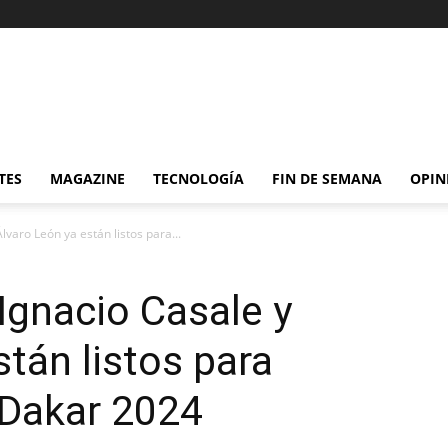
TES
MAGAZINE
TECNOLOGÍA
FIN DE SEMANA
OPIN
lvaro León ya están listos para...
 Ignacio Casale y
tán listos para
y Dakar 2024