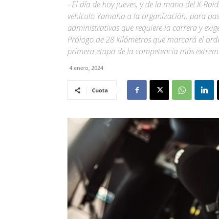
- El día de hoy jueves, y de la mano del X-R
vehículo Yamaha a la organización, para pasar
administrativas que requiere la carrera y exig
Prólogo de 28 kilómetros que marcará el orden
primera etapa de la competencia más extre
4 enero, 2024
Cuota