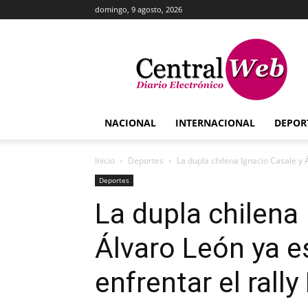
domingo, 9 agosto, 2026
Central
Web
NACIONAL
INTERNACIONAL
DEPOR
Inicio
Deportes
La dupla chilena Ignacio Casale y Á
Deportes
La dupla chilena
Álvaro León ya es
enfrentar el rall