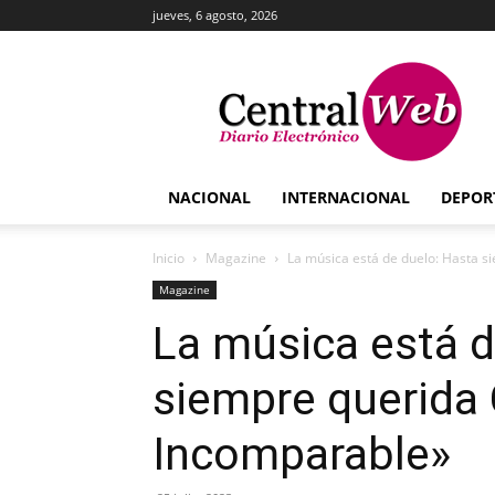
jueves, 6 agosto, 2026
Central
Web
NACIONAL
INTERNACIONAL
DEPOR
Inicio
Magazine
La música está de duelo: Hasta s
Magazine
La música está d
siempre querida 
Incomparable»