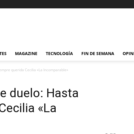
TES
MAGAZINE
TECNOLOGÍA
FIN DE SEMANA
OPIN
iempre querida Cecilia «La Incomparable»
e duelo: Hasta
Cecilia «La