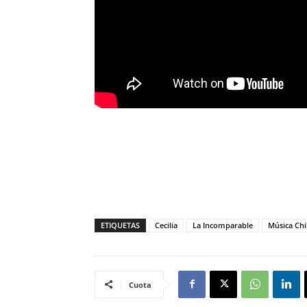
ETIQUETAS
Cecilia
La Incomparable
Música Chi
Cuota