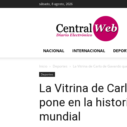
sábado, 8 agosto, 2026
Central
Web
NACIONAL
INTERNACIONAL
DEPOR
Inicio
Deportes
La Vitrina de Carlo de Gavardo que 
Deportes
La Vitrina de Ca
pone en la histo
mundial