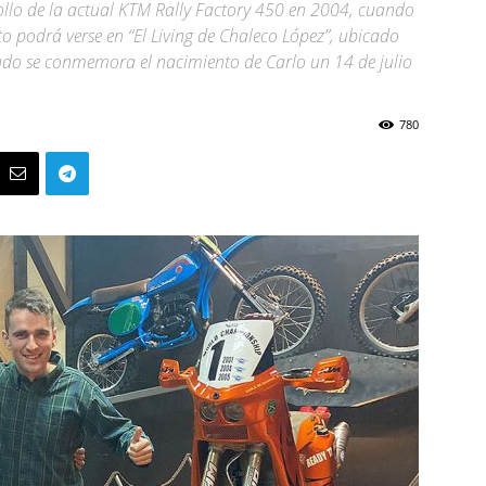
rrollo de la actual KTM Rally Factory 450 en 2004, cuando
 podrá verse en “El Living de Chaleco López”, ubicado
ando se conmemora el nacimiento de Carlo un 14 de julio
780