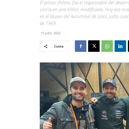
El piloto chileno fue el responsable del desa
corría en una 690cc modificada. Hoy esa moto
en el Museo del Automóvil de Lolol, justo cu
de 1969.
15 julio, 2022
Cuota