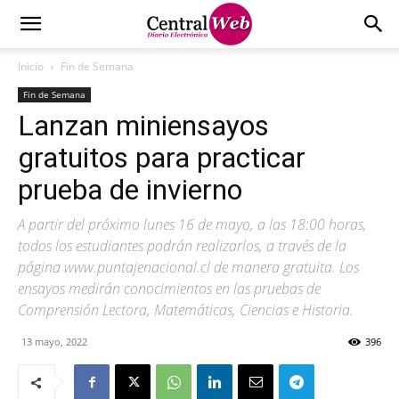
Inicio
Fin de Semana
Fin de Semana
Lanzan miniensayos
gratuitos para practicar
prueba de invierno
A partir del próximo lunes 16 de mayo, a las 18:00 horas,
todos los estudiantes podrán realizarlos, a través de la
página www.puntajenacional.cl de manera gratuita. Los
ensayos medirán conocimientos en las pruebas de
Comprensión Lectora, Matemáticas, Ciencias e Historia.
13 mayo, 2022
396