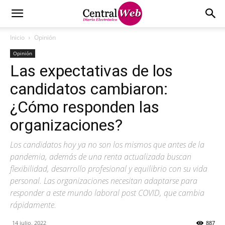
Inicio
Opinión
Opinión
Las expectativas de los
candidatos cambiaron:
¿Cómo responden las
organizaciones?
Los candidatos hoy ya no son los mismos que antes de la
pandemia, además de una renta actualizada buscan
flexibilidad, desarrollo profesional y equilibrio con su vida
personal. Las organizaciones necesitan adaptarse para
responder a este mundo laboral post COVID, que cambia
rápidamente.
14 julio, 2022
887