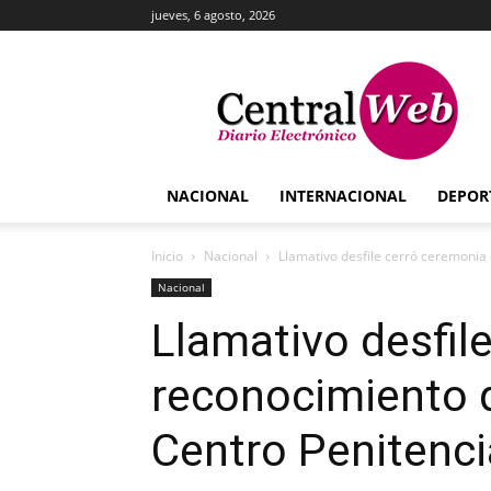
jueves, 6 agosto, 2026
Central
Web
NACIONAL
INTERNACIONAL
DEPOR
Inicio
Nacional
Llamativo desfile cerró ceremonia 
Nacional
Llamativo desfil
reconocimiento d
Centro Penitenci