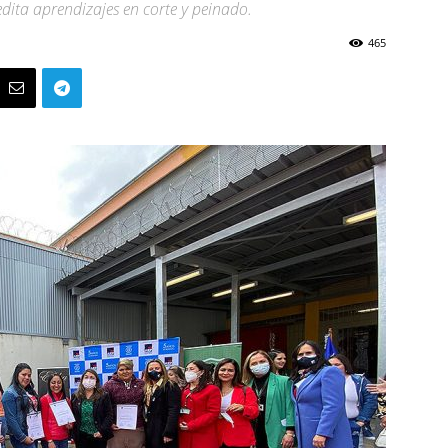
dita aprendizajes en corte y peinado.
465