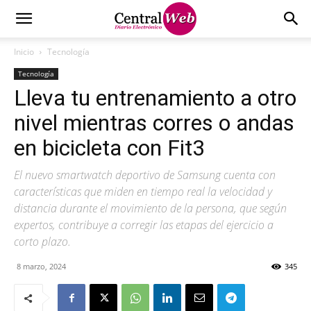
Inicio
Tecnología
Tecnología
Lleva tu entrenamiento a otro
nivel mientras corres o andas
en bicicleta con Fit3
El nuevo smartwatch deportivo de Samsung cuenta con
características que miden en tiempo real la velocidad y
distancia durante el movimiento de la persona, que según
expertos, contribuye a corregir las etapas del ejercicio a
corto plazo.
8 marzo, 2024
345