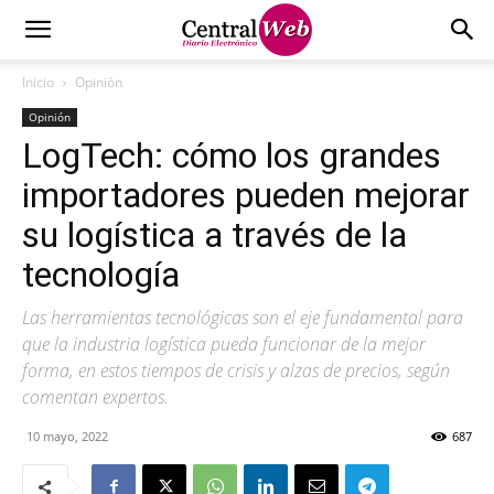
Inicio
Opinión
Opinión
LogTech: cómo los grandes
importadores pueden mejorar
su logística a través de la
tecnología
Las herramientas tecnológicas son el eje fundamental para
que la industria logística pueda funcionar de la mejor
forma, en estos tiempos de crisis y alzas de precios, según
comentan expertos.
10 mayo, 2022
687