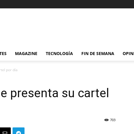
TES
MAGAZINE
TECNOLOGÍA
FIN DE SEMANA
OPIN
tel por día
le presenta su cartel
703