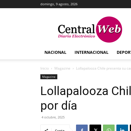
domingo, 9 agosto, 2026
Central
Web
NACIONAL
INTERNACIONAL
DEPOR
Inicio
Magazine
Lollapalooza Chile presenta su car
Magazine
Lollapalooza Chi
por día
4 octubre, 2025
Cuota