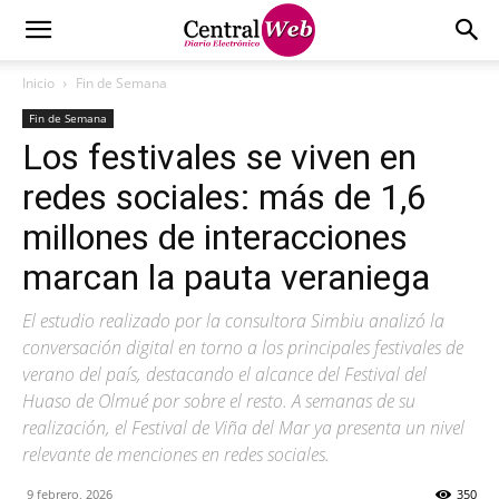
Inicio
Fin de Semana
Fin de Semana
Los festivales se viven en
redes sociales: más de 1,6
millones de interacciones
marcan la pauta veraniega
El estudio realizado por la consultora Simbiu analizó la
conversación digital en torno a los principales festivales de
verano del país, destacando el alcance del Festival del
Huaso de Olmué por sobre el resto. A semanas de su
realización, el Festival de Viña del Mar ya presenta un nivel
relevante de menciones en redes sociales.
9 febrero, 2026
350