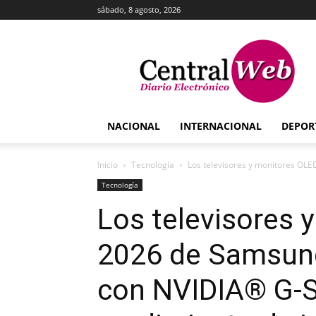
sábado, 8 agosto, 2026
Central
Web
NACIONAL
INTERNACIONAL
DEPOR
Inicio
Tecnología
Los televisores y monitores OL
Tecnología
Los televisores 
2026 de Samsun
con NVIDIA® G-