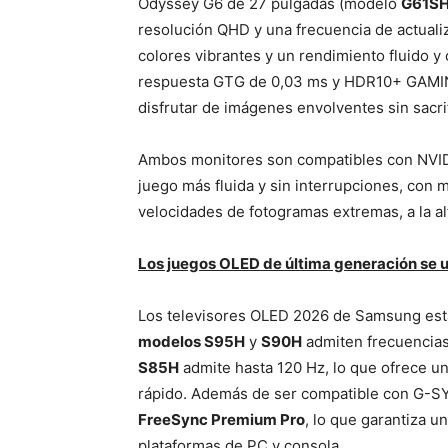
Odyssey G6 de 27 pulgadas (modelo
G61S
resolución QHD y una frecuencia de actualiz
colores vibrantes y un rendimiento fluido 
respuesta GTG de 0,03 ms y HDR10+ GAMING
disfrutar de imágenes envolventes sin sacrif
Ambos monitores son compatibles con NVID
juego más fluida y sin interrupciones, con m
velocidades de fotogramas extremas, a la al
Los juegos OLED de última generación se 
Los televisores OLED 2026 de Samsung está
modelos S95H
y
S90H
admiten frecuencias 
S85H
admite hasta 120 Hz, lo que ofrece un
rápido. Además de ser compatible con G-SY
FreeSync Premium Pro
, lo que garantiza u
plataformas de PC y consola.