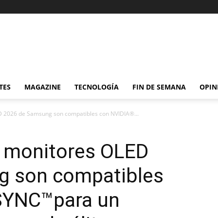
TES
MAGAZINE
TECNOLOGÍA
FIN DE SEMANA
OPIN
ED 2026 de Samsung son compatibles con NVIDIA®...
y monitores OLED
g son compatibles
SYNC™para un