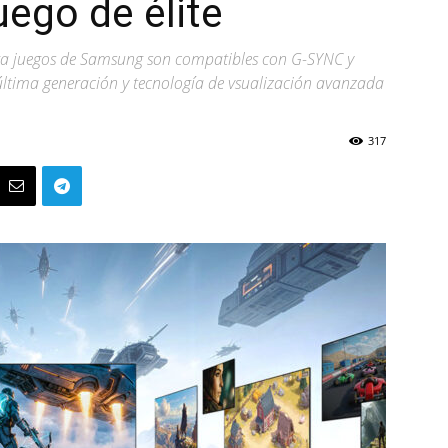
uego de élite
ara juegos de Samsung son compatibles con G-SYNC y
última generación y tecnología de vsualización avanzada
317