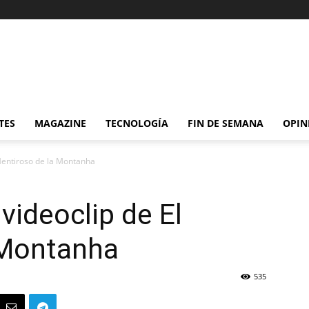
TES
MAGAZINE
TECNOLOGÍA
FIN DE SEMANA
OPIN
 Mentiroso de la Montanha
 videoclip de El
 Montanha
535