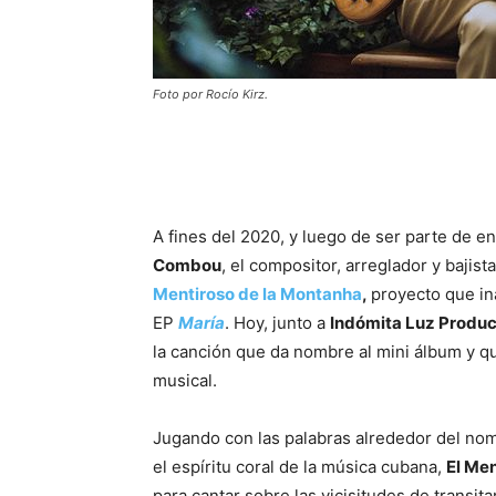
Foto por Rocío Kirz.
A fines del 2020, y luego de ser parte de
Combou
, el compositor, arreglador y bajis
Mentiroso de la Montanha
,
proyecto que in
EP
María
. Hoy, junto a
Indómita Luz Produ
la canción que da nombre al mini álbum y q
musical.
Jugando con las palabras alrededor del nom
el espíritu coral de la música cubana,
El Me
para cantar sobre las vicisitudes de transit