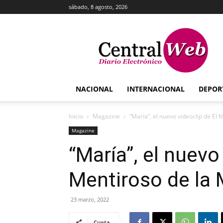
sábado, 8 agosto, 2026
Central
Web
NACIONAL
INTERNACIONAL
DEPOR
Inicio
Magazine
“María”, el nuevo videoclip de El
Magazine
“María”, el nuevo
Mentiroso de la
23 marzo, 2022
Cuota