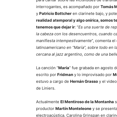
interrogantes, es acompañado por
Tomás Me
y
Patricio Bottcher
en clarinete bajo, y pot
realidad atemporal y algo onírica, somos 
tenemos que dejar ir
: “
Es una suerte de rep
la cabeza con los desencuentros, cuando cae
manifiesta intempestivamente
”, comenta el
latinoamericano en “María”, sobre todo en l
cercana al jazz argentino, como de una bell
La canción “
María
” fue grabada en agosto d
escrito por
Fridman
y lo improvisado por
Me
estuvo a cargo de
Hernán Grasso
y el video
de Liniers.
Actualmente
El Mentiroso de la Montanha
s
productor
Martín Monteleone
y se presenta
electroacústica, Carolina Grinspan en clarin