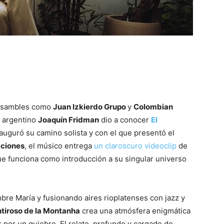
 ensambles como
Juan Izkierdo Grupo
y
Colombian
ta argentino
Joaquín Fridman
dio a conocer
El
auguró su camino solista y con el que presentó el
cciones
, el músico entrega
un claroscuro videoclip
de
ue funciona como introducción a su singular universo
bre María y fusionando aires rioplatenses con jazz y
ntiroso de la Montanha
crea una atmósfera enigmática
ar por un quiebre. El relato, profundo y cargado de