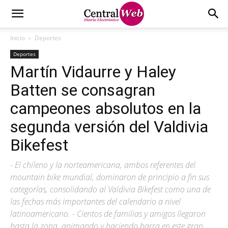
Inicio
Deportes
Deportes
Martín Vidaurre y Haley
Batten se consagran
campeones absolutos en la
segunda versión del Valdivia
Bikefest
- El chileno y la norteamericana, ambos referentes del
mountain bike mundial, dominaron de principio a fin sus
categorías, consolidando al Valdivia Bikefest como una de
las fechas más importantes del calendario a nivel
latinoamericano. - Cientos de familias y amigos llegaron
hasta la zona, animando y haciendo barra en este gran