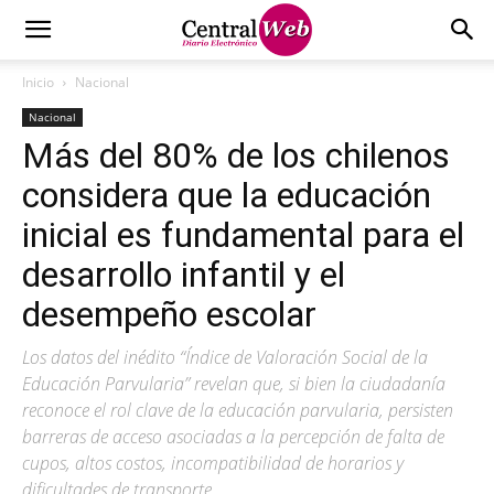
Inicio
Nacional
Nacional
Más del 80% de los chilenos
considera que la educación
inicial es fundamental para el
desarrollo infantil y el
desempeño escolar
Los datos del inédito “Índice de Valoración Social de la
Educación Parvularia” revelan que, si bien la ciudadanía
reconoce el rol clave de la educación parvularia, persisten
barreras de acceso asociadas a la percepción de falta de
cupos, altos costos, incompatibilidad de horarios y
dificultades de transporte.