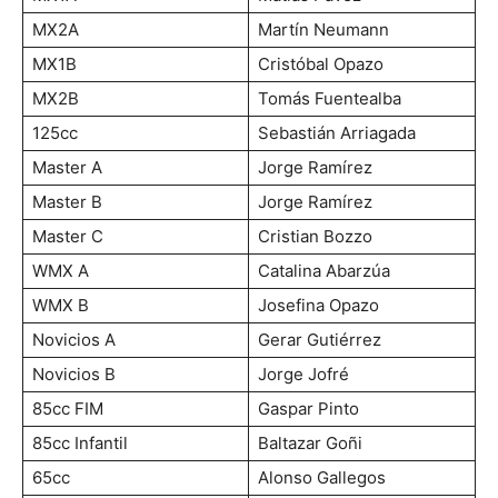
MX2A
Martín Neumann
MX1B
Cristóbal Opazo
MX2B
Tomás Fuentealba
125cc
Sebastián Arriagada
Master A
Jorge Ramírez
Master B
Jorge Ramírez
Master C
Cristian Bozzo
WMX A
Catalina Abarzúa
WMX B
Josefina Opazo
Novicios A
Gerar Gutiérrez
Novicios B
Jorge Jofré
85cc FIM
Gaspar Pinto
85cc Infantil
Baltazar Goñi
65cc
Alonso Gallegos