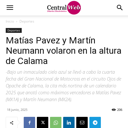
Inicio
Deportes
Deportes
Matías Pavez y Martín
Neumann volaron en la altura
de Calama
-Bajo un inmaculado cielo azul se llevó a cabo la cuarta
fecha del Gran Nacional de Motocross en el circuito Ojos de
Opache de Calama, la cita más nortina de un calendario
2025 que anotó como máximos vencedores a Matías Pavez
(MX1A) y Martín Neumann (MX2A).
18 junio, 2025
206