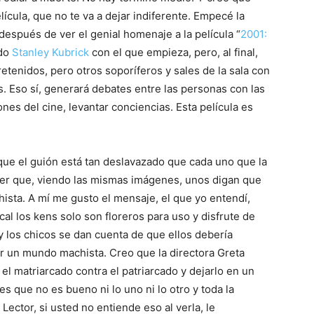
ícula, que no te va a dejar indiferente. Empecé la
espués de ver el genial homenaje a la película “
2001:
ado
Stanley Kubrick
con el que empieza, pero, al final,
etenidos, pero otros soporíferos y sales de la sala con
. Eso sí, generará debates entre las personas con las
ones del cine, levantar conciencias. Esta película es
el guión está tan deslavazado que cada uno que la
ser que, viendo las mismas imágenes, unos digan que
hista. A mí me gusto el mensaje, el que yo entendí,
al los kens solo son floreros para uso y disfrute de
 y los chicos se dan cuenta de que ellos debería
r un mundo machista. Creo que la directora Greta
el matriarcado contra el patriarcado y dejarlo en un
s que no es bueno ni lo uno ni lo otro y toda la
Lector, si usted no entiende eso al verla, le