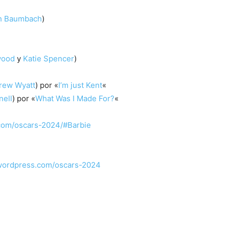
h Baumbach
)
wood
y
Katie Spencer
)
rew Wyatt
) por «
I’m just Kent
«
nell
) por «
What Was I Made For?
«
.com/oscars-2024/#Barbie
o.wordpress.com/oscars-2024