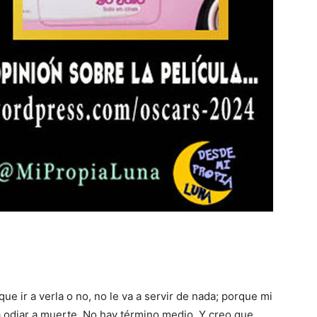
 que ir a verla o no, no le va a servir de nada; porque mi
 a odiar a muerte. No hay término medio. Y creo que