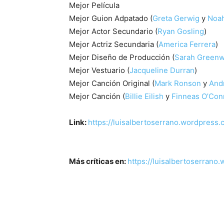
Mejor Película
Mejor Guion Adpatado (
Greta Gerwig
y
Noa
Mejor Actor Secundario (
Ryan Gosling
)
Mejor Actriz Secundaria (
America Ferrera
)
Mejor Diseño de Producción (
Sarah Green
Mejor Vestuario (
Jacqueline Durran
)
Mejor Canción Original (
Mark Ronson
y
And
Mejor Canción (
Billie Eilish
y
Finneas O’Con
Link:
https://luisalbertoserrano.wordpress
Más críticas en:
https://luisalbertoserran