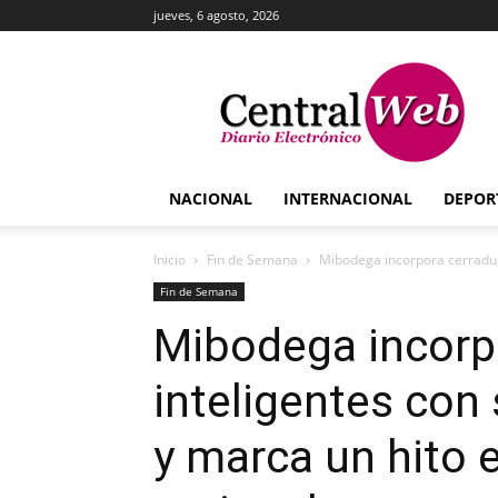
jueves, 6 agosto, 2026
Central
Web
NACIONAL
INTERNACIONAL
DEPOR
Inicio
Fin de Semana
Mibodega incorpora cerradura
Fin de Semana
Mibodega incorp
inteligentes con
y marca un hito 