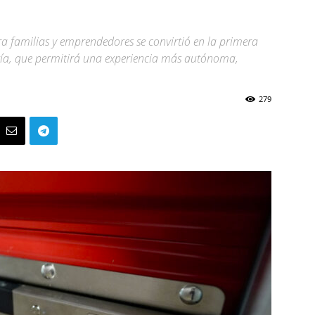
a familias y emprendedores se convirtió en la primera
gía, que permitirá una experiencia más autónoma,
279