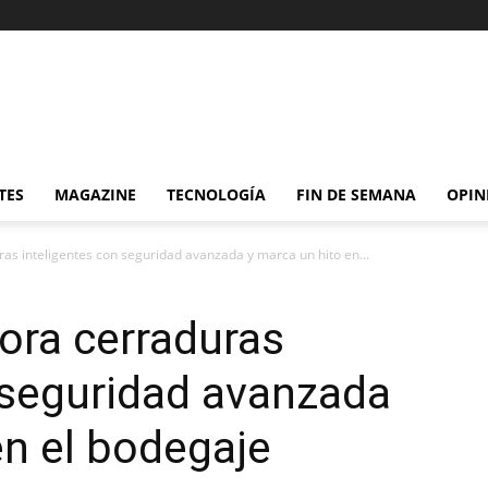
TES
MAGAZINE
TECNOLOGÍA
FIN DE SEMANA
OPIN
s inteligentes con seguridad avanzada y marca un hito en...
ora cerraduras
 seguridad avanzada
en el bodegaje