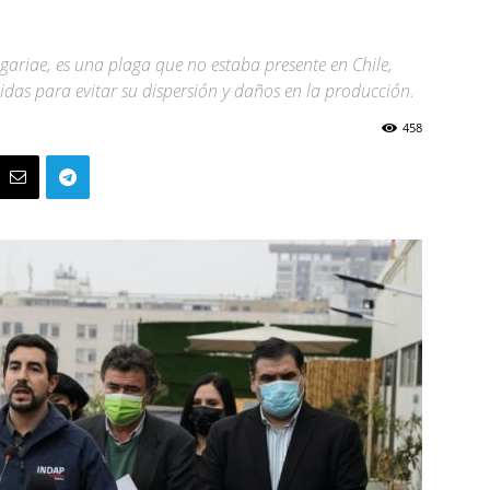
agariae, es una plaga que no estaba presente en Chile,
didas para evitar su dispersión y daños en la producción.
458