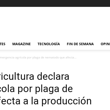
TES
MAGAZINE
TECNOLOGÍA
FIN DE SEMANA
OPIN
emergencia agrícola por plaga de nematodo que afecta...
icultura declara
ola por plaga de
ecta a la producción