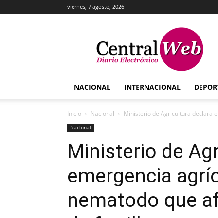
viernes, 7 agosto, 2026
Central
Web
NACIONAL
INTERNACIONAL
DEPOR
Inicio
Nacional
Ministerio de Agricultura declara 
Nacional
Ministerio de Agr
emergencia agríc
nematodo que af