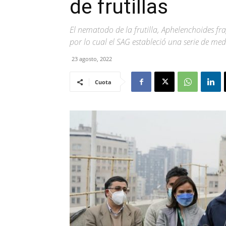
de frutillas
El nematodo de la frutilla, Aphelenchoides fr
por lo cual el SAG estableció una serie de me
23 agosto, 2022
Cuota