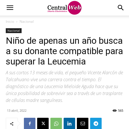
Inicio
Nacional
Nacional
Niño de apenas un año busca
a su donante compatible para
superar la Leucemia
A sus cortos 13 meses de vida, el pequeño Vicente Alarcón de
Talcahuano vive una carrera contra el tiempo. El
diagnóstico de una Leucemia Mieloide Aguda hace que su
única posibilidad de sobrevivir sea a través de un trasplante
de células madre sanguíneas.
13 abril, 2022
565