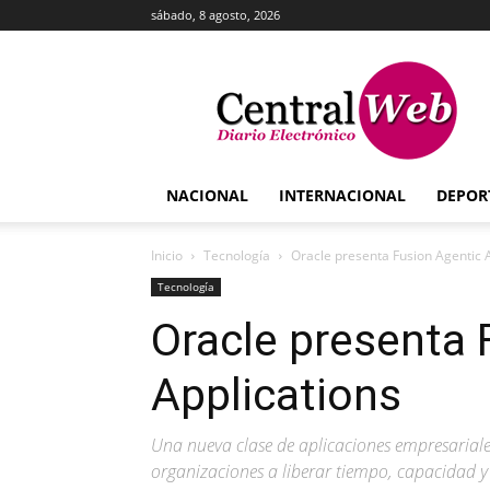
sábado, 8 agosto, 2026
Central
Web
NACIONAL
INTERNACIONAL
DEPOR
Inicio
Tecnología
Oracle presenta Fusion Agentic 
Tecnología
Oracle presenta 
Applications
Una nueva clase de aplicaciones empresariale
organizaciones a liberar tiempo, capacidad y