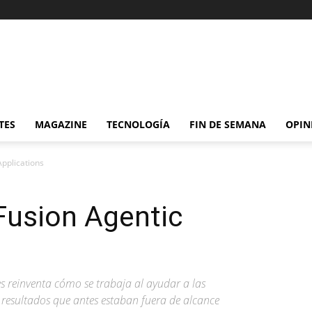
TES
MAGAZINE
TECNOLOGÍA
FIN DE SEMANA
OPIN
Applications
Fusion Agentic
s reinventa cómo se trabaja al ayudar a las
 resultados que antes estaban fuera de alcance