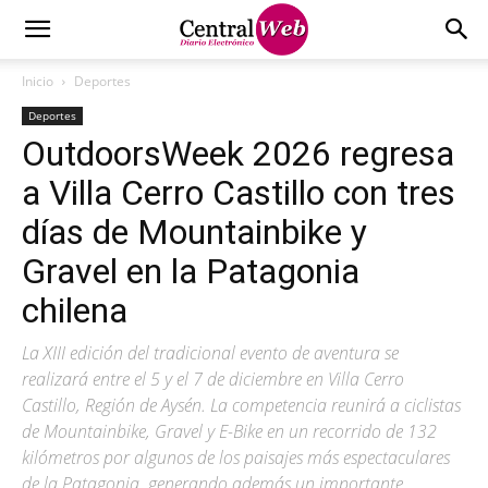
Inicio
Deportes
Deportes
OutdoorsWeek 2026 regresa
a Villa Cerro Castillo con tres
días de Mountainbike y
Gravel en la Patagonia
chilena
La XIII edición del tradicional evento de aventura se
realizará entre el 5 y el 7 de diciembre en Villa Cerro
Castillo, Región de Aysén. La competencia reunirá a ciclistas
de Mountainbike, Gravel y E-Bike en un recorrido de 132
kilómetros por algunos de los paisajes más espectaculares
de la Patagonia, generando además un importante