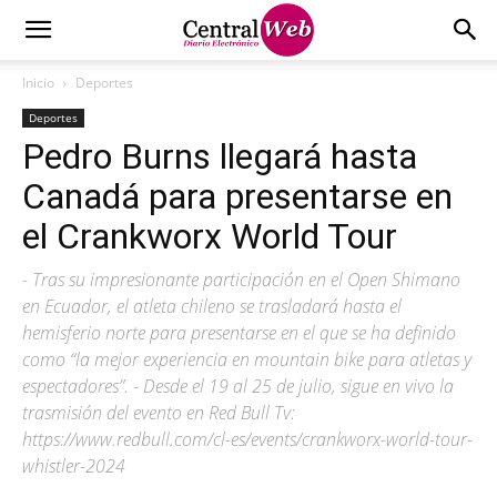
Inicio
Deportes
Deportes
Pedro Burns llegará hasta
Canadá para presentarse en
el Crankworx World Tour
- Tras su impresionante participación en el Open Shimano
en Ecuador, el atleta chileno se trasladará hasta el
hemisferio norte para presentarse en el que se ha definido
como “la mejor experiencia en mountain bike para atletas y
espectadores”. - Desde el 19 al 25 de julio, sigue en vivo la
trasmisión del evento en Red Bull Tv:
https://www.redbull.com/cl-es/events/crankworx-world-tour-
whistler-2024