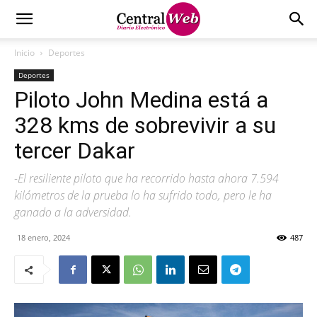
Inicio
Deportes
Deportes
Piloto John Medina está a
328 kms de sobrevivir a su
tercer Dakar
-El resiliente piloto que ha recorrido hasta ahora 7.594
kilómetros de la prueba lo ha sufrido todo, pero le ha
ganado a la adversidad.
18 enero, 2024
487