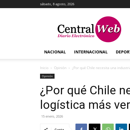
sábado, 8 agosto, 2026
Central
Web
NACIONAL
INTERNACIONAL
DEPOR
Inicio
Opinión
¿Por qué Chile necesita una industri
Opinión
¿Por qué Chile n
logística más ve
15 enero, 2026
Cuota