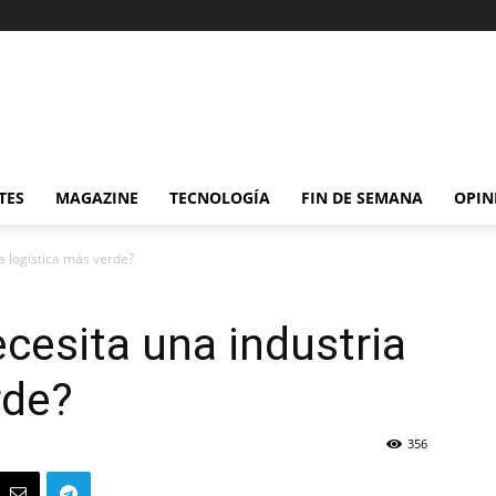
TES
MAGAZINE
TECNOLOGÍA
FIN DE SEMANA
OPIN
a logística más verde?
ecesita una industria
rde?
356