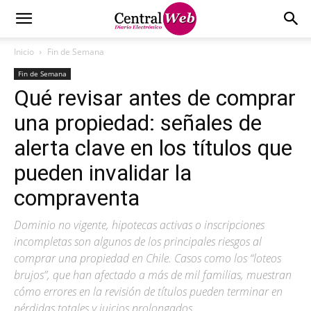
Inicio
Fin de Semana
Fin de Semana
Qué revisar antes de comprar
una propiedad: señales de
alerta clave en los títulos que
pueden invalidar la
compraventa
Dominio no vigente, hipotecas activas o inscripciones
incompletas son algunos de los principales riesgos al
comprar una propiedad en Chile. Casos como los “loteos
brujos”, que han afectado a más de mil familias, muestran
cómo errores en la revisión de títulos pueden terminar en
pérdidas totales y juicios prolongados.