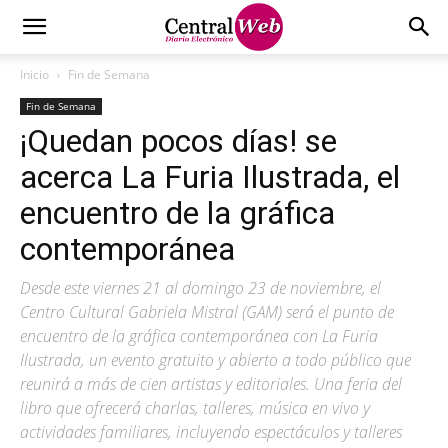
Inicio
Fin de Semana
Fin de Semana
¡Quedan pocos días! se
acerca La Furia Ilustrada, el
encuentro de la gráfica
contemporánea
Desde este viernes 21 al domingo 23 de noviembre, el
Centro Cultural Gabriela Mistral (GAM) será el punto de
encuentro de la gráfica contemporánea con La Furia
Ilustrada, un evento gratuito y abierto a todo público que
reunirá a más de cien artistas y editoriales. Una feria del
libro que ofrecerá charlas, talleres, música en vivo y
actividades familiares, incluyendo espectáculos y talleres