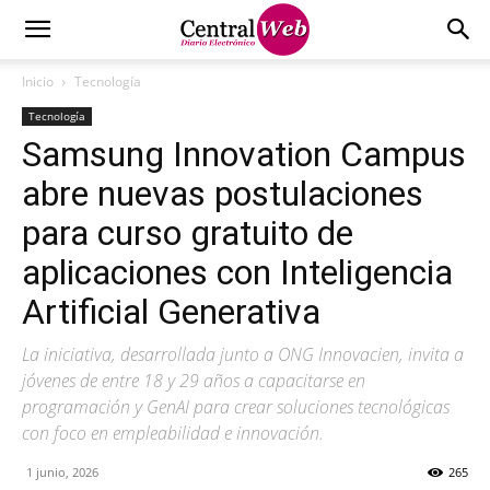
Inicio
Tecnología
Tecnología
Samsung Innovation Campus
abre nuevas postulaciones
para curso gratuito de
aplicaciones con Inteligencia
Artificial Generativa
La iniciativa, desarrollada junto a ONG Innovacien, invita a
jóvenes de entre 18 y 29 años a capacitarse en
programación y GenAI para crear soluciones tecnológicas
con foco en empleabilidad e innovación.
1 junio, 2026
265