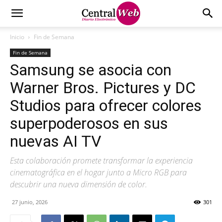
Inicio
Fin de Semana
Fin de Semana
Samsung se asocia con
Warner Bros. Pictures y DC
Studios para ofrecer colores
superpoderosos en sus
nuevas AI TV
Esta colaboración promete transformar la experiencia
cinematográfica en el hogar junto a Micro RGB para
descubrir una nueva dimensión de color.
27 junio, 2026
301