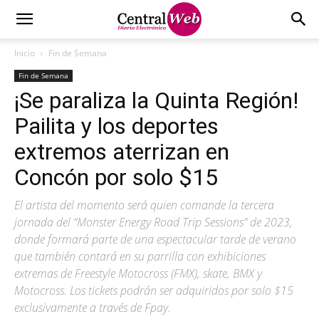
Inicio
Fin de Semana
Fin de Semana
¡Se paraliza la Quinta Región!
Pailita y los deportes
extremos aterrizan en
Concón por solo $15
El artista del momento será quien comande la tercera
jornada del “Monster Energy Road Trip Sessions” de 2023,
donde formará parte de una espectacular tarde de verano
que también contará en su parrilla con exhibiciones
extremas de Freestyle Motocross (FMX), skate, BMX y
Motocross. Los tickets podrán ser adquiridos por solo $15
exclusivamente a través de Fpay.