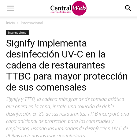
Inicio
Internacional
Internacional
Signify implementa
desinfección UV-C en la
cadena de restaurantes
TTBC para mayor protección
de sus comensales
Signify y TTFB, la cadena más grande de comida asiática
que opera en la zona, instaló una solución de doble-
desinfección en 80 de sus restaurantes. TTFB incorporó una
capa adicional de protección para los comensales y
empleados, usando las luminarias de desinfección UV-C de
Philips en todos los espacios interiores.