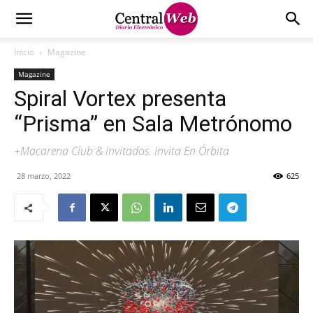
Inicio
Magazine
Magazine
Spiral Vortex presenta
“Prisma” en Sala Metrónomo
+Macarena Club & invitados. Invita En Órbita
28 marzo, 2022
625