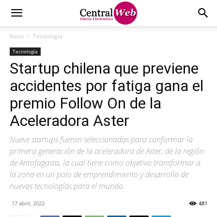
Inicio
Tecnología
Tecnología
Startup chilena que previene
accidentes por fatiga gana el
premio Follow On de la
Aceleradora Aster
Nueve startups fueron seleccionadas para conformar la
primera generación de la aceleradora de Aster, de la región
de Antofagasta, la cual tiene como objetivo transformar a
la zona en un polo de emprendimiento y desarrollo de
nuevas tecnologías para el mundo.
17 abril, 2022
481