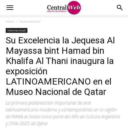
Inicio
Internacional
Internacional
Su Excelencia la Jequesa Al
Mayassa bint Hamad bin
Khalifa Al Thani inaugura la
exposición
LATINOAMERICANO en el
Museo Nacional de Qatar
La primera presentación importante de arte
latinoamericano moderno y contemporáneo en la región
de WANA se lanza como parte del Año de Cultura Argentina
y Chile 2025 de Qatar