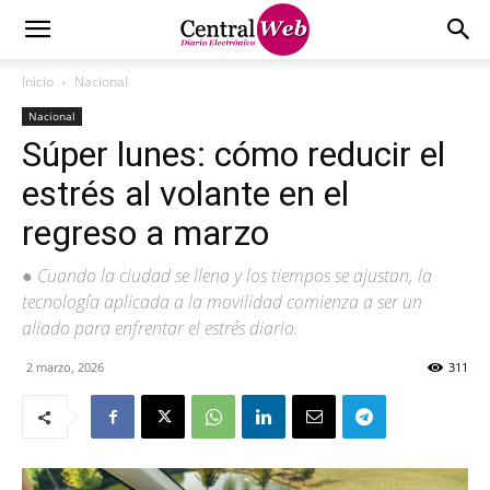
Inicio
Nacional
Nacional
Súper lunes: cómo reducir el
estrés al volante en el
regreso a marzo
● Cuando la ciudad se llena y los tiempos se ajustan, la
tecnología aplicada a la movilidad comienza a ser un
aliado para enfrentar el estrés diario.
2 marzo, 2026
311