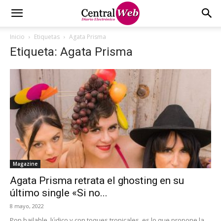
Inicio
Etiquetas
Agata Prisma
Etiqueta: Agata Prisma
Magazine
Agata Prisma retrata el ghosting en su
último single «Si no...
8 mayo, 2022
Pop bailable, lúdico y con toques tropicales, es lo que propone la