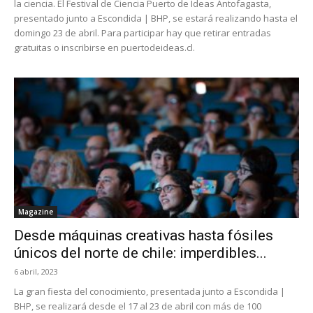
la ciencia. El Festival de Ciencia Puerto de Ideas Antofagasta,
presentado junto a Escondida | BHP, se estará realizando hasta el
domingo 23 de abril. Para participar hay que retirar entradas
gratuitas o inscribirse en puertodeideas.cl.
Magazine
Desde máquinas creativas hasta fósiles
únicos del norte de chile: imperdibles...
6 abril, 2023
La gran fiesta del conocimiento, presentada junto a Escondida |
BHP, se realizará desde el 17 al 23 de abril con más de 100