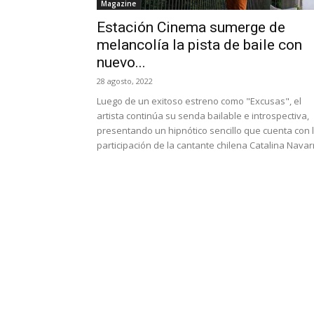
Magazine
Estación Cinema sumerge de
melancolía la pista de baile con
nuevo...
28 agosto, 2022
Luego de un exitoso estreno como "Excusas", el
artista continúa su senda bailable e introspectiva,
presentando un hipnótico sencillo que cuenta con 
participación de la cantante chilena Catalina Navar