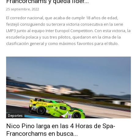
Francorchams y queda líder...
25 septiembre, 2022
El corredor nacional, que acaba de cumplir 18 años de edad,
festejó consiguiendo su tercera victoria consecutiva en la serie
LMP3 junto al equipo Inter Europol Competition. Con esta victoria, la
escudería polaca y sus tres pilotos, quedaron en la cima de la
clasificación general y como máximos favoritos para el título.
Deportes
Nico Pino larga en las 4 Horas de Spa-
Francorchams en busca...