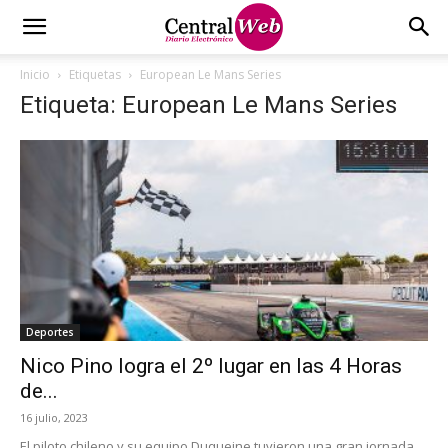
Inicio
Etiquetas
European Le Mans Series
Etiqueta: European Le Mans Series
Deportes
Nico Pino logra el 2º lugar en las 4 Horas
de...
16 julio, 2023
El piloto chileno y su equipo Duqueine tuvieron una gran jornada