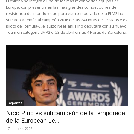
El chileno se integra a una de las más reconocidas equipos de
Europa, con presencia en las más grandes competiciones de
resistencia del mundo y que para esta temporada de la ELMS ha
sumado además al campeón 2016 de las 24 Horas de Le Mans y ex
piloto de Fórmula-E, el suizo Neel Jani. Pino debutará con su nuevo
Team en categoría LMP2 el 23 de abril en las 4 Horas de Barcelona.
Deportes
Nico Pino es subcampeón de la temporada
de la European Le...
17 octubre, 2022