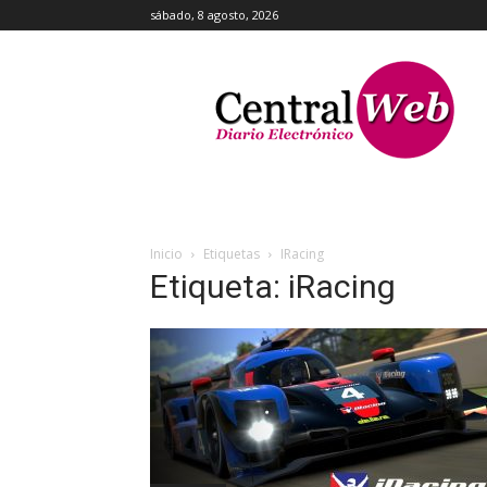
sábado, 8 agosto, 2026
Central
Web
Inicio
Etiquetas
IRacing
Etiqueta: iRacing