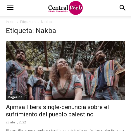
Inicio
Etiquetas
Nakba
Etiqueta: Nakba
Magazine
Ajimsa libera single-denuncia sobre el
sufrimiento del pueblo palestino
23 abril, 2022
El sencillo, cuyo nombre significa catástrofe en árabe palestino, ya