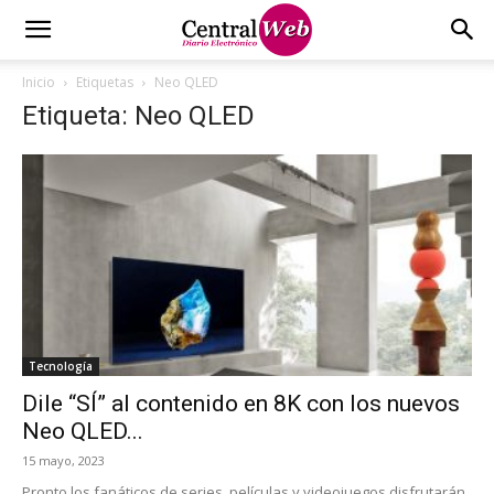
Inicio
Etiquetas
Neo QLED
Etiqueta: Neo QLED
Tecnología
Dile “SÍ” al contenido en 8K con los nuevos
Neo QLED...
15 mayo, 2023
Pronto los fanáticos de series, películas y videojuegos disfrutarán