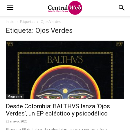
Inicio
Etiquetas
Ojos Verdes
Etiqueta: Ojos Verdes
Magazine
Desde Colombia: BALTHVS lanza ‘Ojos
Verdes’, un EP ecléctico y psicodélico
23 mayo, 2023
El nuevo EP de la banda colombiana integra géneros funk,