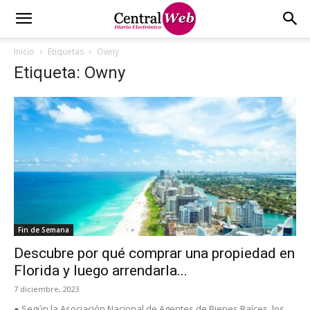
Inicio
Etiquetas
Owny
Etiqueta: Owny
Fin de Semana
Descubre por qué comprar una propiedad en
Florida y luego arrendarla...
7 diciembre, 2023
● Según la Asociación Nacional de Agentes de Bienes Raíces, los