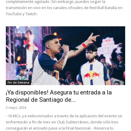
completamente agotado. Sin embargo, puedes seguir la
transmisión en vivo en los canales oficiales de Red Bull Batalla en
YouTube y Twitch.
Fin de Semana
¡Ya disponibles! Asegura tu entrada a la
Regional de Santiago de...
3 mayo, 2024
- 16 MCs, ya seleccionados a través de la aplicación del evento se
enfrentarán a fin de mes en Club Subterráneo, donde sólo tres
conseguirán el ansiado pase a la Final Nacional. - Reserva tu