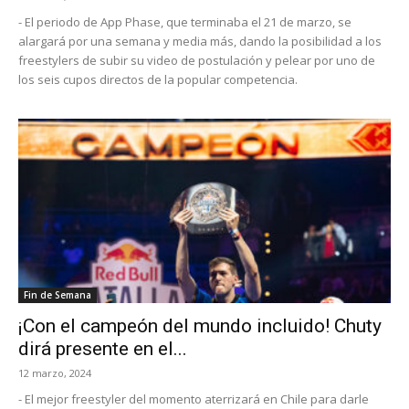
- El periodo de App Phase, que terminaba el 21 de marzo, se
alargará por una semana y media más, dando la posibilidad a los
freestylers de subir su video de postulación y pelear por uno de
los seis cupos directos de la popular competencia.
Fin de Semana
¡Con el campeón del mundo incluido! Chuty
dirá presente en el...
12 marzo, 2024
- El mejor freestyler del momento aterrizará en Chile para darle