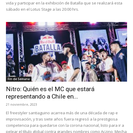
vida y participar en la exhibición de Batalla que se realizará esta
sábado en el Lotus Stage a las 20:00 hrs.
Fin de Semana
Nitro: Quién es el MC que estará
representando a Chile en...
21 noviembre, 2023
El freestyler santiaguino acarrea más de una década de rap e
improvisación, y tras siete años fuera regresó a la prestigiosa
competencia para quedarse con la corona nacional, listo para ir a
pelear el título global contra grandes nombres como Aczino, Mecha