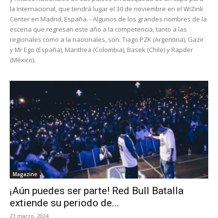
la Internacional, que tendrá lugar el 30 de noviembre en el WiZink
Center en Madrid, España. - Algunos de los grandes nombres de la
escena que regresan este año a la competencia, tanto a las
regionales como a la nacionales, son: Tiago PZK (Argentina), Gazir
y Mr Ego (España), Marithea (Colombia), Basek (Chile) y Rapder
(México).
Magazine
¡Aún puedes ser parte! Red Bull Batalla
extiende su periodo de...
23 marzo, 2024