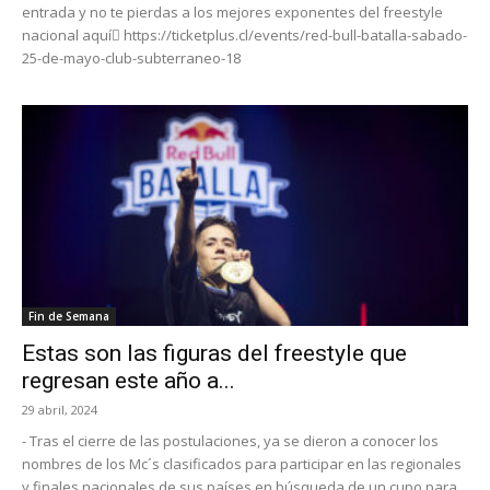
entrada y no te pierdas a los mejores exponentes del freestyle
nacional aquí https://ticketplus.cl/events/red-bull-batalla-sabado-
25-de-mayo-club-subterraneo-18
Fin de Semana
Estas son las figuras del freestyle que
regresan este año a...
29 abril, 2024
- Tras el cierre de las postulaciones, ya se dieron a conocer los
nombres de los Mc´s clasificados para participar en las regionales
y finales nacionales de sus países en búsqueda de un cupo para