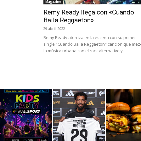
Magazine
Remy Ready llega con «Cuando
Baila Reggaeton»
29 abril, 2022
Remy Ready aterriza en la escena con su primer
single "Cuando Baila Reggaeton" canción que mez
la música urbana con el rock alternativo y...