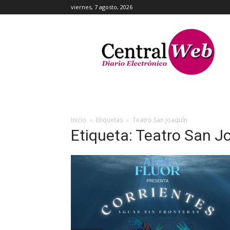
viernes, 7 agosto, 2026
Central
Web
Inicio
Etiquetas
Teatro San Joaquín
Etiqueta: Teatro San J