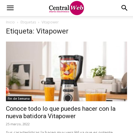
Inicio
Etiquetas
Vitapower
Etiqueta: Vitapower
Fin de Semana
Conoce todo lo que puedes hacer con la
nueva batidora Vitapower
25 marzo, 2022
Sus características la hacen muy versátil ya que es potente,