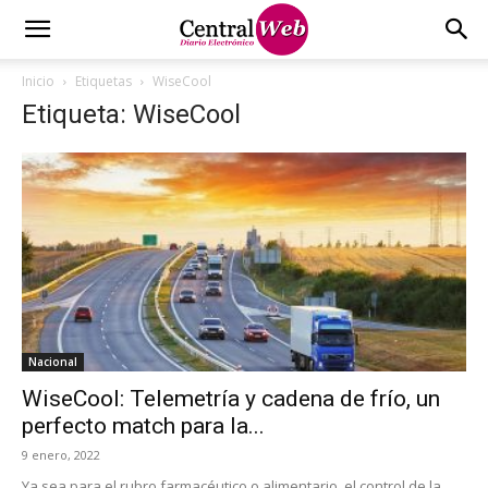
Inicio
Etiquetas
WiseCool
Etiqueta: WiseCool
Nacional
WiseCool: Telemetría y cadena de frío, un
perfecto match para la...
9 enero, 2022
Ya sea para el rubro farmacéutico o alimentario, el control de la