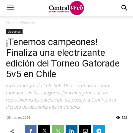
Inicio
Deportes
Deportes
¡Tenemos campeones!
Finaliza una electrizante
edición del Torneo Gatorade
5v5 en Chile
Espartanas y Colo Colo Sub-16 se coronaron como
monarcas en las categorías femenina y masculina,
respectivamente, obteniendo así pasajes a Londres a la
disputa de las finales internacionales.
25 marzo, 2024
522