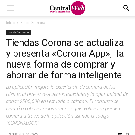
Inicio
Fin de Semana
Fin de Semana
Tiendas Corona se actualiza
y presenta «Corona App», la
nueva forma de comprar y
ahorrar de forma inteligente
La aplicación mejora la experiencia de compra de los
clientes al ofrecer descuentos especiales y la oportunidad de
ganar $500,000 en vestuario o calzado. El concurso se
llevará a cabo entre los usuarios que realicen su primera
compra a través de la aplicación usando el código
"CORONALOOK".
15 noviembre, 2023
473